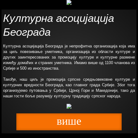
Културна асоцијација
Београда
Културна асоцијација Београда је непрофитна организација која има
за циљ повезивање уметника, организација из области културе и
других заинтересованих за промоцију културе и културне размене
између домаћих и страних уметника. Имамо више од 1100 чланова из
Србије и 500 из иностранства.
Такође, наш циљ је промоција српске средњовековне културе и
културних вредности Београда, као главног града Србије. Због тога
организујемо путовања у Србији, Црној Гори и Македонији, тако да
наши гости боље разумеју културну традицију српског народа.
више