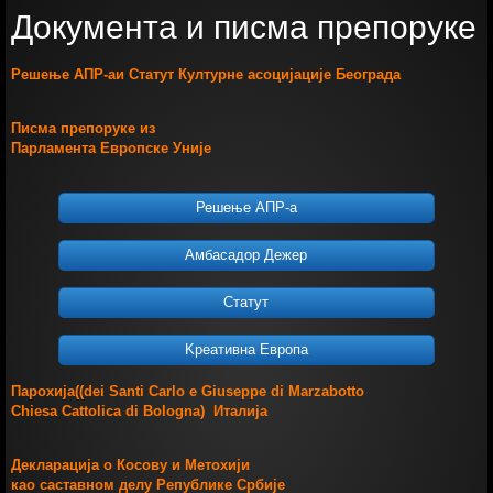
Документа и писма препоруке
Решење АПР-а
и Статут Културне асоцијације Београда
Писма препоруке из
Парламента Европске Уније
Решење АПР-а
Амбасадор Дежер
Статут
Kреативна Европа
Парохијa((dei Santi Carlo e Giuseppe di Marzabotto
Chiesa Cattolica di Bologna) Италија
Декларација о Косову и Метохији
као саставном делу Републике Србије