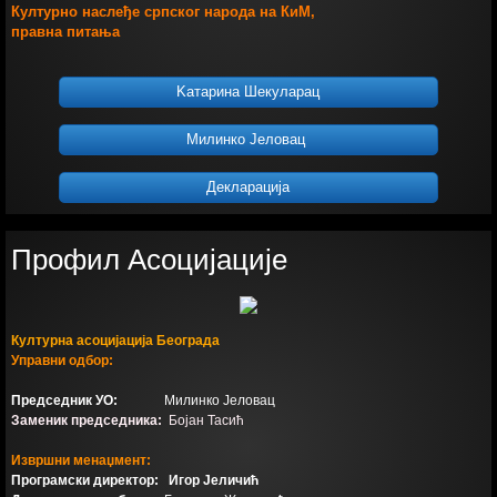
Културно наслеђе српског народа на КиМ,
правна питања
Kатарина Шекуларац
Милинко Јеловац
Декларација
Профил Асоцијације
Културна асоцијација Београда
Управни одбор:
Председник УО:
Милинко Јеловац
Заменик председника:
Бојан Тасић
Извршни менаџмент:
Програмски директор: Игор Јеличић