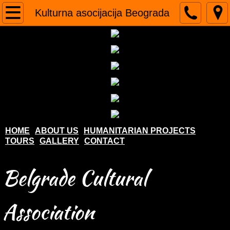
Home
Kulturna asocijacija Beograda
About us
Humanitarian projects
Tours
Gallery
HOME
ABOUT US
HUMANITARIAN PROJECTS
TOURS
GALLERY
CONTACT
Contact
Belgrade Cultural
Association