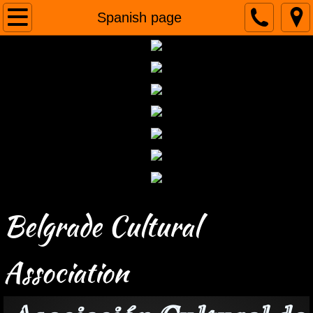
Home
Spanish page
About us
Humanitarian projects
Tours
Gallery
Contact
Belgrade Cultural
Association